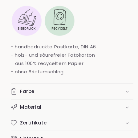
pink
pink
- handbedruckte Postkarte, DIN A6
- holz- und säurefreier Fotokarton
aus 100% recyceltem Papier
- ohne Briefumschlag
Farbe
Material
Zertifikate