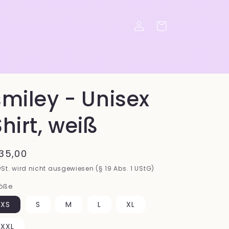
Einloggen
Warenkorb
smiley - Unisex
Shirt, weiß
ormaler
35,00
reis
St. wird nicht ausgewiesen (§ 19 Abs. 1 UStG)
öße
XS
S
M
L
XL
XXL