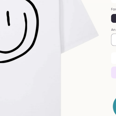
Fa
An